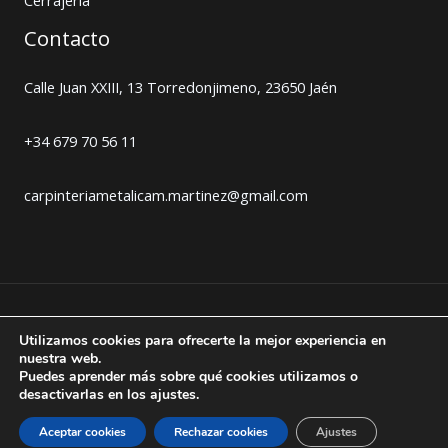
Contacto
Calle Juan XXIII, 13 Torredonjimeno, 23650 Jaén
+34 679 70 56 11
carpinteriametalicam.martinez@gmail.com
Copyright © 2026 Carpintería Metálica en Jaén -
Utilizamos cookies para ofrecerte la mejor experiencia en
nuestra web.
Manuel Martínez
Puedes aprender más sobre qué cookies utilizamos o
desactivarlas en los ajustes.
Aviso legal
Política de cookies
Política de privacidad
Aceptar cookies
Rechazar cookies
Ajustes