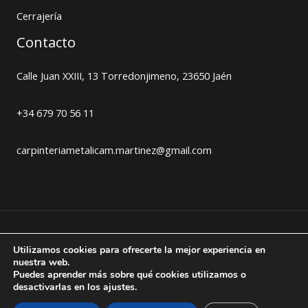
Cerrajería
Contacto
Calle Juan XXIII, 13 Torredonjimeno, 23650 Jaén
+34 679 70 56 11
carpinteriametalicam.martinez@gmail.com
Copyright © 2026 Carpintería Metálica en Jaén -
Utilizamos cookies para ofrecerte la mejor experiencia en
nuestra web.
Manuel Martínez
Puedes aprender más sobre qué cookies utilizamos o
desactivarlas en los ajustes.
Aviso legal
Política de cookies
Política de privacidad