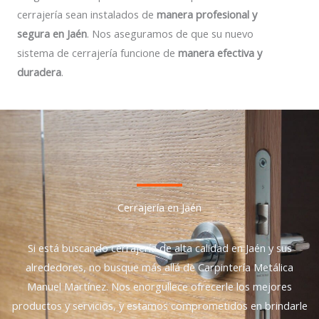
cerrajería sean instalados de
manera profesional y
segura en Jaén
. Nos aseguramos de que su nuevo
sistema de cerrajería funcione de
manera efectiva y
duradera
.
Cerrajería en Jaén
Si está buscando cerrajería de alta calidad en Jaén y sus
alrededores, no busque más allá de Carpintería Metálica
Manuel Martínez. Nos enorgullece ofrecerle los mejores
productos y servicios, y estamos comprometidos en brindarle